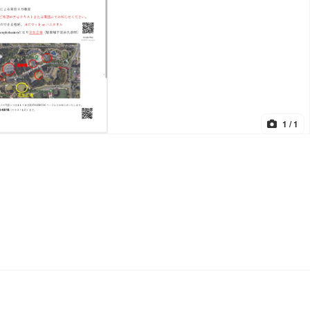
1
/ 1