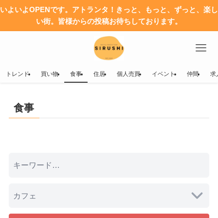
いよいよOPENです。アトランタ！きっと、もっと、ずっと、楽し
い街。皆様からの投稿お待ちしております。
トレンド
買い物
食事
住居
個人売買
イベント
仲間
求
食事