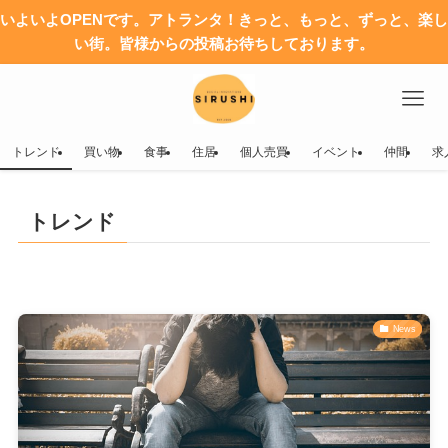
いよいよOPENです。アトランタ！きっと、もっと、ずっと、楽し
い街。皆様からの投稿お待ちしております。
トレンド
買い物
食事
住居
個人売買
イベント
仲間
求
トレンド
News