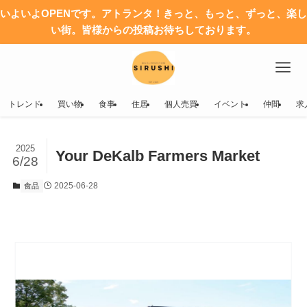
いよいよOPENです。アトランタ！きっと、もっと、ずっと、楽し
い街。皆様からの投稿お待ちしております。
トレンド
買い物
食事
住居
個人売買
イベント
仲間
求
2025
Your DeKalb Farmers Market
6/28
2025-06-28
食品