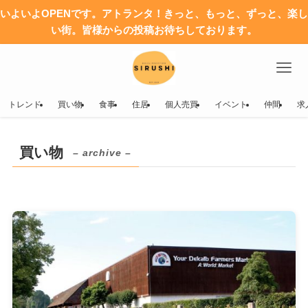
いよいよOPENです。アトランタ！きっと、もっと、ずっと、楽し
い街。皆様からの投稿お待ちしております。
トレンド
買い物
食事
住居
個人売買
イベント
仲間
求
買い物
– archive –