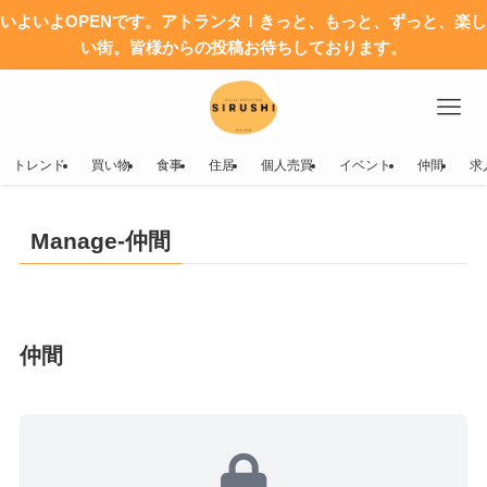
いよいよOPENです。アトランタ！きっと、もっと、ずっと、楽し
い街。皆様からの投稿お待ちしております。
トレンド
買い物
食事
住居
個人売買
イベント
仲間
求
Manage-仲間
仲間